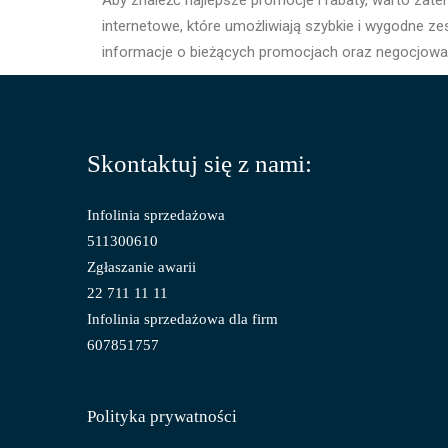
Aby znaleźć najlepsze promocje i rabaty, warto zat
internetowe, które umożliwiają szybkie i wygodne z
informacje o bieżących promocjach oraz negocjować
Skontaktuj się z nami:
Infolinia sprzedażowa
511300610
Zgłaszanie awarii
22 711 11 11
Infolinia sprzedażowa dla firm
607851757
Polityka prywatności