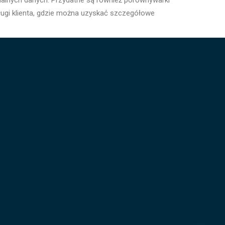
ualnych danych. Przydatne są również porównywarki
sługi klienta, gdzie można uzyskać szczegółowe