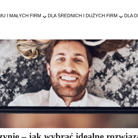
MU I MAŁYCH FIRM
DLA ŚREDNICH I DUŻYCH FIRM
DLA 
zynie – jak wybrać idealne rozwią