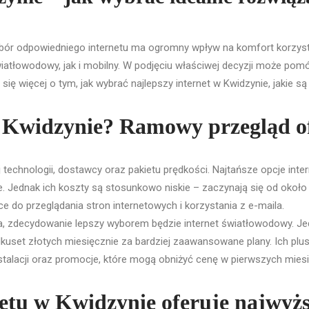
ybór odpowiedniego internetu ma ogromny wpływ na komfort korzysta
wiatłowodowy, jak i mobilny. W podjęciu właściwej decyzji może pomó
ię więcej o tym, jak wybrać najlepszy internet w Kwidzynie, jakie są
 w Kwidzynie? Ramowy przegląd o
 technologii, dostawcy oraz pakietu prędkości. Najtańsze opcje in
. Jednak ich koszty są stosunkowo niskie – zaczynają się od około k
 do przeglądania stron internetowych i korzystania z e-maila.
ia, zdecydowanie lepszy wyborem będzie internet światłowodowy. Je
uset złotych miesięcznie za bardziej zaawansowane plany. Ich pluse
alacji oraz promocje, które mogą obniżyć cenę w pierwszych miesią
etu w Kwidzynie oferuje najwyżs