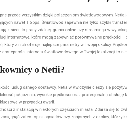
pne przede wszystkim dzięki połączeniom światłowodowym. Netia j
ących nawet 1 Gbps. Światłowód zapewnia nie tylko szybki transfer 
ają z sieci do pracy zdalnej, grania online czy streamingu w wysokiej
 usługi internetowe, które mogą zapewniać porównywalne prędkości –
który z nich oferuje najlepsze parametry w Twojej okolicy. Prędkośc
 dostępności internetu światłowodowego w Twojej lokalizacji to nie
tkownicy o Netii?
akości usług danego dostawcy. Netia w Kwidzynie cieszy się pozytyw
ilność połączenia, wysokie prędkości oraz profesjonalną obsługę kl
t kluczowe w przypadku awarii.
ności z instalacją w niektórych częściach miasta. Zdarza się to zwł
 zasięgnąć zatem opinii sąsiadów czy znajomych z okolicy, którzy kor