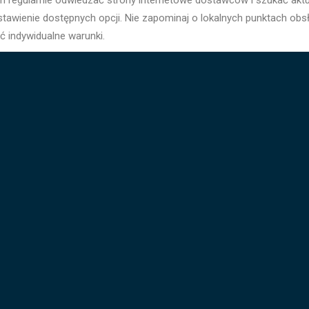
em regularnie odwiedzać strony internetowe dostawców i szukać akt
estawienie dostępnych opcji. Nie zapominaj o lokalnych punktach ob
 indywidualne warunki.