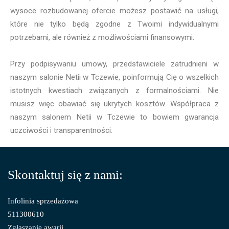
wysoce rozbudowanej ofercie możesz postawić na usługi,
które nie tylko będą zgodne z Twoimi indywidualnymi
potrzebami, ale również z możliwościami finansowymi.
Przy podpisywaniu umowy, przedstawiciele zatrudnieni w
naszym salonie Netii w Tczewie, poinformują Cię o wszelkich
istotnych kwestiach związanych z formalnościami. Nie
musisz więc obawiać się ukrytych kosztów. Współpraca z
naszym salonem Netii w Tczewie to bowiem gwarancja
uczciwości i transparentności.
Skontaktuj się z nami:
Infolinia sprzedażowa
511300610
Zgłaszanie awarii