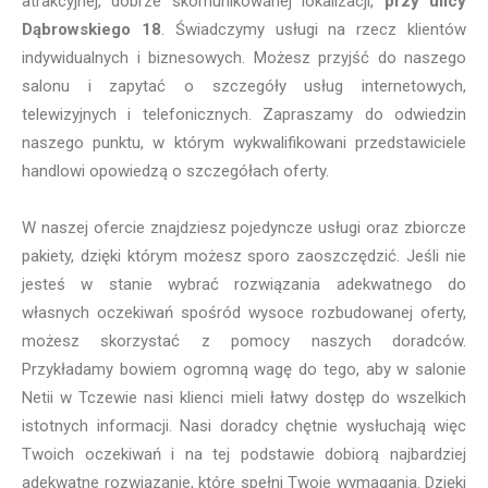
atrakcyjnej, dobrze skomunikowanej lokalizacji,
przy ulicy
Dąbrowskiego 18
. Świadczymy usługi na rzecz klientów
indywidualnych i biznesowych. Możesz przyjść do naszego
salonu i zapytać o szczegóły usług internetowych,
telewizyjnych i telefonicznych. Zapraszamy do odwiedzin
naszego punktu, w którym wykwalifikowani przedstawiciele
handlowi opowiedzą o szczegółach oferty.
W naszej ofercie znajdziesz pojedyncze usługi oraz zbiorcze
pakiety, dzięki którym możesz sporo zaoszczędzić. Jeśli nie
jesteś w stanie wybrać rozwiązania adekwatnego do
własnych oczekiwań spośród wysoce rozbudowanej oferty,
możesz skorzystać z pomocy naszych doradców.
Przykładamy bowiem ogromną wagę do tego, aby w salonie
Netii w Tczewie nasi klienci mieli łatwy dostęp do wszelkich
istotnych informacji. Nasi doradcy chętnie wysłuchają więc
Twoich oczekiwań i na tej podstawie dobiorą najbardziej
adekwatne rozwiązanie, które spełni Twoje wymagania. Dzięki