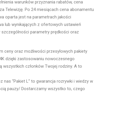
pełnienia warunków przyznania rabatów, cena
zł za Telewizję. Po 24 miesiącach cena abonamentu
wa oparta jest na parametrach jakości
wa lub wynikających z ofertowych ustawień
 w szczególności parametry prędkości oraz
em ceny oraz możliwości przesyłowych pakiety
ci 4K dzięki zastosowaniu nowoczesnego
ą wszystkich członków Twojej rodziny. A to
 nas “Pakiet L” to gwarancja rozrywki i wiedzy w
ścią pauzy/ Dostarczamy wszystko to, czego