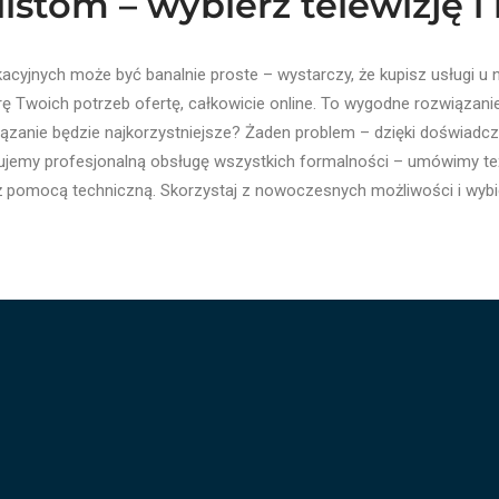
istom – wybierz telewizję i 
yjnych może być banalnie proste – wystarczy, że kupisz usługi u na
rę Twoich potrzeb ofertę, całkowicie online. To wygodne rozwiązanie,
ozwiązanie będzie najkorzystniejsze? Żaden problem – dzięki doświa
ntujemy profesjonalną obsługę wszystkich formalności – umówimy 
ż pomocą techniczną. Skorzystaj z nowoczesnych możliwości i wybier