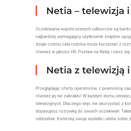
Netia – telewizja
Oczekiwania współczesnych odbiorców są bardzo z
najbardziej wymagający użytkownik znajdzie opcję d
dzięki czemu cała rodzina może korzystać z roz
również w jakości HD. Postaw na Netię i ciesz s
Netia z telewizją 
Przeglądając oferty operatorów, z pewnością zauw
również jej nie zabrakło! W każdym domu istnieje
telewizyjnych. Dlaczego więc nie skorzystać z ko
dopasujesz rozrywkę do swoich oczekiwań. Takie 
oddzielnie. Kontroluj swoje wydatki i ułatw sobie ży