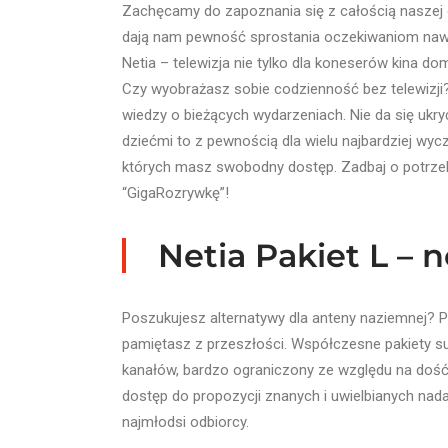
Zachęcamy do zapoznania się z całością naszej o
dają nam pewność sprostania oczekiwaniom nawe
Netia – telewizja nie tylko dla koneserów kina 
Czy wyobrażasz sobie codzienność bez telewizji?
wiedzy o bieżących wydarzeniach. Nie da się ukry
dziećmi to z pewnością dla wielu najbardziej wy
których masz swobodny dostęp. Zadbaj o potrzeb
“GigaRozrywkę”!
Netia Pakiet L – 
Poszukujesz alternatywy dla anteny naziemnej? P
pamiętasz z przeszłości. Współczesne pakiety s
kanałów, bardzo ograniczony ze względu na dość z
dostęp do propozycji znanych i uwielbianych nada
najmłodsi odbiorcy.