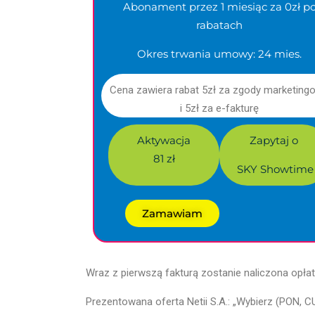
Abonament przez 1 miesiąc za 0zł p
rabatach
Okres trwania umowy: 24 mies.
Cena zawiera rabat 5zł za zgody marketing
i 5zł za e-fakturę
Aktywacja
Zapytaj o
81 zł
SKY Showtime
Zamawiam
Wraz z pierwszą fakturą zostanie naliczona opłata
Prezentowana oferta Netii S.A.: „Wybierz (PON,