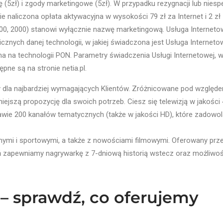
 (5zł) i zgody marketingowe (5zł). W przypadku rezygnacji lub nies
ie naliczona opłata aktywacyjna w wysokości 79 zł za Internet i 2 
1000, 2000) stanowi wyłącznie nazwę marketingową. Usługa Interneto
nych danej technologii, w jakiej świadczona jest Usługa Interneto
na na technologii PON. Parametry świadczenia Usługi Internetowej,
pne są na stronie netia.pl.
y dla najbardziej wymagających Klientów. Zróżnicowane pod względ
iejszą propozycję dla swoich potrzeb. Ciesz się telewizją w jakoś
wie 200 kanałów tematycznych (także w jakości HD), które zadowol
ymi i sportowymi, a także z nowościami filmowymi. Oferowany przez
 zapewniamy nagrywarkę z 7-dniową historią wstecz oraz możliwo
 – sprawdź, co oferujemy