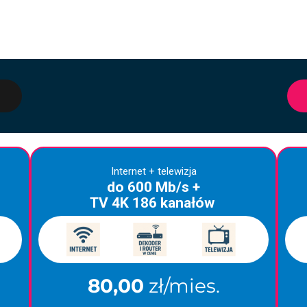
Internet + telewizja
do 600 Mb/s +
TV 4K 186 kanałów
80,00
zł/mies.