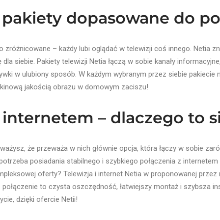
 i pakiety dopasowane do p
różnicowane – każdy lubi oglądać w telewizji coś innego. Netia zna
la siebie. Pakiety telewizji Netia łączą w sobie kanały informacyjne,
rywki w ulubiony sposób. W każdym wybranym przez siebie pakiecie 
ię kinową jakością obrazu w domowym zaciszu!
i internetem – dlaczego to s
ażysz, że przeważa w nich głównie opcja, która łączy w sobie zarówno
 potrzeba posiadania stabilnego i szybkiego połączenia z internete
mpleksowej oferty? Telewizja i internet Netia w proponowanej przez n
połączenie to czysta oszczędność, łatwiejszy montaż i szybsza ins
cie, dzięki ofercie Netii!