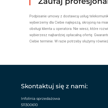
Zaufaj profesjonal
Podpisanie umowy z dostawcą usług telekomunikac
wybierzemy dla Ciebie najlepszą, skrojoną na mia
obsługi klienta u operatora. Nie wiesz, które r
wybierzesz najbardziej opłacalną ofertę. Gwara
Ciebie terminie. W razie potrzeby służymy równie
Skontaktuj się z nami:
Infolinia sprzedażowa
511300610