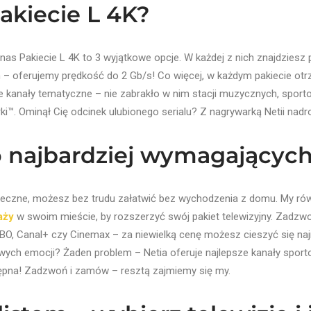
akiecie L 4K?
nas Pakiecie L 4K to 3 wyjątkowe opcje. W każdej z nich znajdziesz p
– oferujemy prędkość do 2 Gb/s! Co więcej, w każdym pakiecie otr
 kanały tematyczne – nie zabrakło w nim stacji muzycznych, sporto
. Ominął Cię odcinek ulubionego serialu? Z nagrywarką Netii nadro
 o najbardziej wymagający
nieczne, możesz bez trudu załatwić bez wychodzenia z domu. My ró
aży
w swoim mieście, by rozszerzyć swój pakiet telewizyjny. Zadzw
BO, Canal+ czy Cinemax – za niewielką cenę możesz cieszyć się na
wych emocji? Żaden problem – Netia oferuje najlepsze kanały sportow
tępna! Zadzwoń i zamów – resztą zajmiemy się my.