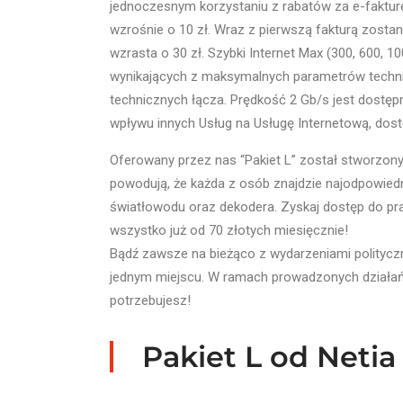
jednoczesnym korzystaniu z rabatów za e-fakturę
wzrośnie o 10 zł. Wraz z pierwszą fakturą zostan
wzrasta o 30 zł. Szybki Internet Max (300, 600, 
wynikających z maksymalnych parametrów technicz
technicznych łącza. Prędkość 2 Gb/s jest dostęp
wpływu innych Usług na Usługę Internetową, dostę
Oferowany przez nas “Pakiet L” został stworzon
powodują, że każda z osób znajdzie najodpowiedn
światłowodu oraz dekodera. Zyskaj dostęp do pra
wszystko już od 70 złotych miesięcznie!
Bądź zawsze na bieżąco z wydarzeniami polityczn
jednym miejscu. W ramach prowadzonych działań
potrzebujesz!
Pakiet L od Netia