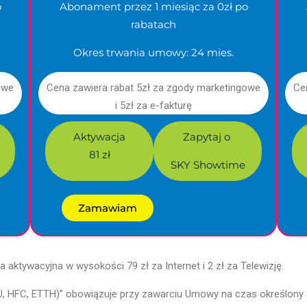
o
Abonament przez 1 miesiąc za 0zł po
rabatach
Okres trwania umowy: 24 mies.
owe
Cena zawiera rabat 5zł za zgody marketingowe
Ce
i 5zł za e-fakturę
Aktywacja
Zapytaj o
81 zł
SKY Showtime
Zamawiam
 aktywacyjna w wysokości 79 zł za Internet i 2 zł za Telewizję.
 CU, HFC, ETTH)” obowiązuje przy zawarciu Umowy na czas określony