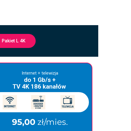
Pakiet L 4K
Internet + telewizja
do 1 Gb/s +
TV 4K 186 kanałów
95,00
zł/mies.