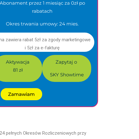
Abonament przez 1 miesiąc za 0zł po
rabatach
Okres trwania umowy: 24 mies.
na zawiera rabat 5zł za zgody marketingowe
i 5zł za e-fakturę
Aktywacja
Zapytaj o
81 zł
SKY Showtime
Zamawiam
 24 pełnych Okresów Rozliczeniowych przy