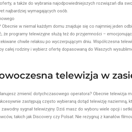
ferty, a także do wybrania najodpowiedniejszych rozwiązań dla swo
t najbardziej wymagających osób.
domowego
 Obecnie w niemal każdym domu znajduje się co najmniej jeden odbi
ć, że programy telewizyjne służą też do przyjemności – emocjonujący
czekiwane chwile relaksu po wyczerpującym dniu. Współczesna telewi
y całej rodziny i wybierz ofertę dopasowaną do Waszych wysublim
nowoczesna telewizja w zasi
lanujesz zmienić dotychczasowego operatora? Obecnie telewizja ma
ukcesywnie zastępują często wybieraną dotąd telewizję naziemną, 
awodny sygnał telewizyjny. Dziś masz do wyboru wiele opcji i setki 
wców, takich jak Discovery czy Polsat. Nie rezygnuj z kanałów filmo