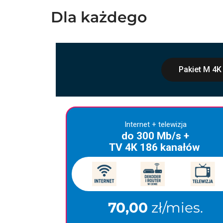
Dla każdego
Pakiet M 4K
Internet + telewizja
do 300 Mb/s +
TV 4K 186 kanałów
70,00
zł/mies.