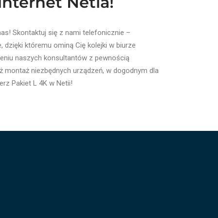
internet Netia!
s! Skontaktuj się z nami telefonicznie –
 dzięki któremu ominą Cię kolejki w biurze
dczeniu naszych konsultantów z pewnością
też montaż niezbędnych urządzeń, w dogodnym dla
z Pakiet L 4K w Netii!