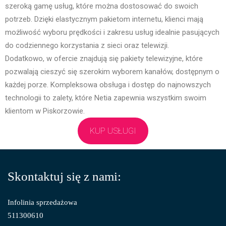
szeroką gamę usług, które można dostosować do swoich
potrzeb. Dzięki elastycznym pakietom internetu, klienci mają
możliwość wyboru prędkości i zakresu usług idealnie pasujących
do codziennego korzystania z sieci oraz telewizji.
Dodatkowo, w ofercie znajdują się pakiety telewizyjne, które
pozwalają cieszyć się szerokim wyborem kanałów, dostępnym o
każdej porze. Kompleksowa obsługa i dostęp do najnowszych
technologii to zalety, które Netia zapewnia wszystkim swoim
klientom w Piskorzowie.
KUP USŁUGI
Skontaktuj się z nami:
Infolinia sprzedażowa
511300610