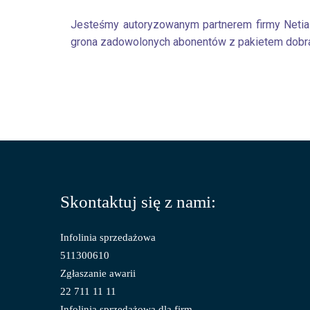
Jesteśmy autoryzowanym partnerem firmy Netia i
grona zadowolonych abonentów z pakietem dobra
Skontaktuj się z nami:
Infolinia sprzedażowa
511300610
Zgłaszanie awarii
22 711 11 11
Infolinia sprzedażowa dla firm