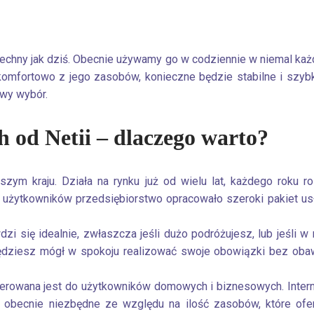
zechny jak dziś. Obecnie używamy go w codziennie w niemal każd
komfortowo z jego zasobów, konieczne będzie stabilne i szyb
iwy wybór.
h od Netii – dlaczego warto?
szym kraju. Działa na rynku już od wielu lat, każdego roku r
 użytkowników przedsiębiorstwo opracowało szeroki pakiet usłu
i się idealnie, zwłaszcza jeśli dużo podróżujesz, lub jeśli w
będziesz mógł w spokoju realizować swoje obowiązki bez oba
kierowana jest do użytkowników domowych i biznesowych. Inte
t obecnie niezbędne ze względu na ilość zasobów, które ofe