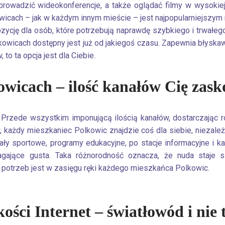
prowadzić wideokonferencje, a także oglądać filmy w wysokie
owicach – jak w każdym innym mieście – jest najpopularniejszym
ycję dla osób, które potrzebują naprawdę szybkiego i trwałeg
kowicach dostępny jest już od jakiegoś czasu. Zapewnia błyska
to ta opcja jest dla Ciebie.
owicach – ilość kanałów Cię zask
Przede wszystkim imponującą ilością kanałów, dostarczając r
ażdy mieszkaniec Polkowic znajdzie coś dla siebie, niezależ
ały sportowe, programy edukacyjne, po stacje informacyjne i 
magające gusta. Taka różnorodność oznacza, że nuda staje 
 potrzeb jest w zasięgu ręki każdego mieszkańca Polkowic.
ości Internet – światłowód i nie 