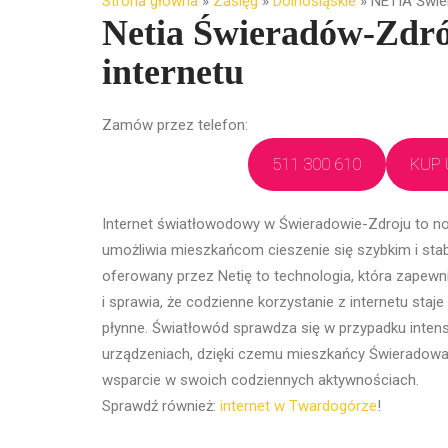
Strona główna
»
Zasięg
»
Dolnośląskie
»
NETIA Świe
Netia Świeradów-Zdrój
internetu
Zamów przez telefon:
511 300 610
KUP 
Internet światłowodowy w Świeradowie-Zdroju to n
umożliwia mieszkańcom cieszenie się szybkim i stab
oferowany przez Netię to technologia, która zape
i sprawia, że codzienne korzystanie z internetu staj
płynne. Światłowód sprawdza się w przypadku inten
urządzeniach, dzięki czemu mieszkańcy Świeradowa
wsparcie w swoich codziennych aktywnościach.
Sprawdź również:
internet w Twardogórze
!