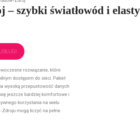
radów-Zdrój
 – szybki światłowód i elast
USŁUGI
owoczesne rozwiązanie, które
ilnym dostępem do sieci. Pakiet
wnia wysoką przepustowość danych
e się jeszcze bardziej komfortowe i
sywnego korzystania na wielu
-Zdroju mogą liczyć na pełne