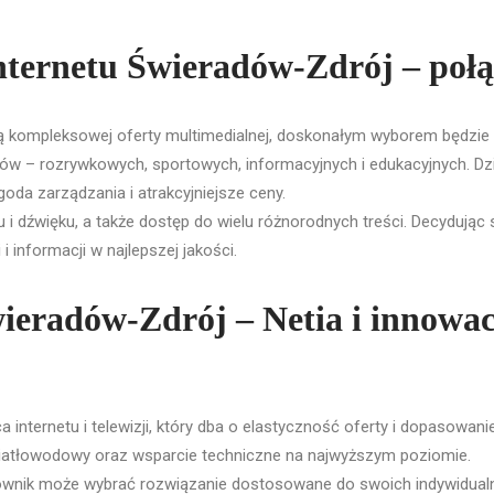
internetu Świeradów-Zdrój – poł
kompleksowej oferty multimedialnej, doskonałym wyborem będzie paki
w – rozrywkowych, sportowych, informacyjnych i edukacyjnych. Dzię
ygoda zarządzania i atrakcyjniejsze ceny.
i dźwięku, a także dostęp do wielu różnorodnych treści. Decydując się
 informacji w najlepszej jakości.
ieradów-Zdrój – Netia i innowac
nternetu i telewizji, który dba o elastyczność oferty i dopasowani
światłowodowy oraz wsparcie techniczne na najwyższym poziomie.
kownik może wybrać rozwiązanie dostosowane do swoich indywidual