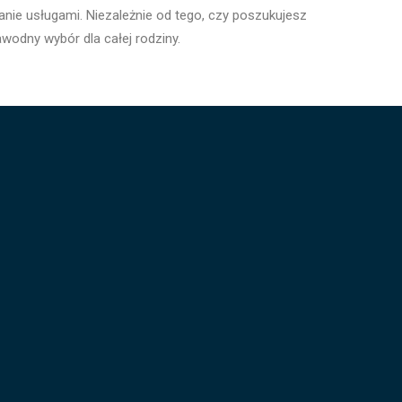
dzanie usługami. Niezależnie od tego, czy poszukujesz
odny wybór dla całej rodziny.