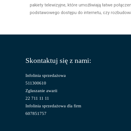
pakiety telewizyjne, które umożliwiają łatwe połącze
podstawowego dostępu do internetu, czy rozbudowan
Skontaktuj się z nami:
Infolinia sprzedażowa
511300610
Zgłaszanie awarii
22 711 11 11
Infolinia sprzedażowa dla firm
607851757