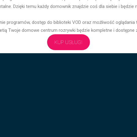
alne. Dzięki temu każdy domownik znajdzie coś dla siebie i będzie 
ie programów, dostęp do biblioteki VOD oraz możliwość oglądania te
 Z Netią Twoje domowe centrum rozrywki będzie kompletne i dostępne 
KUP USŁUGI