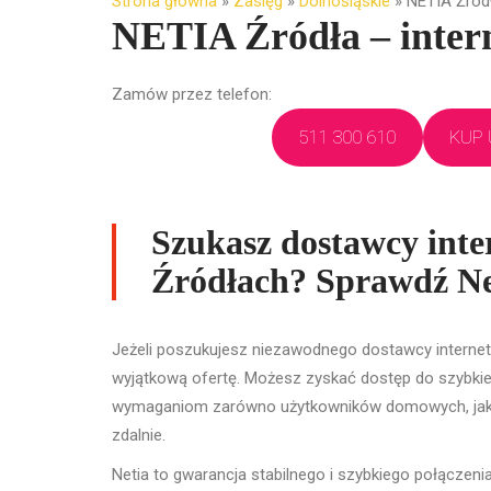
Strona główna
»
Zasięg
»
Dolnośląskie
»
NETIA Źród
NETIA Źródła – intern
Zamów przez telefon:
511 300 610
KUP 
Szukasz dostawcy inte
Źródłach? Sprawdź Ne
Jeżeli poszukujesz niezawodnego dostawcy internetu
wyjątkową ofertę. Możesz zyskać dostęp do szybkieg
wymaganiom zarówno użytkowników domowych, jak i
zdalnie.
Netia to gwarancja stabilnego i szybkiego połączenia