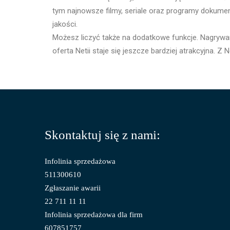
tym najnowsze filmy, seriale oraz programy dokument
jakości.
Możesz liczyć także na dodatkowe funkcje. Nagrywan
oferta Netii staje się jeszcze bardziej atrakcyjna.
Skontaktuj się z nami:
Infolinia sprzedażowa
511300610
Zgłaszanie awarii
22 711 11 11
Infolinia sprzedażowa dla firm
607851757