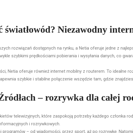
ć światłowód? Niezawodny inter
ych rozwiązań dostępnych na rynku, a Netia oferuje jedne z najlepszy
kle szybkimi prędkościami pobierania i wysyłania danych, co gwaran
ści, Netia oferuje również internet mobilny z routerem. To idealne 
apewnia szybkie i stabilne połączenie wszędzie tam, gdzie znajdzie
Źródłach – rozrywka dla całej ro
kietów telewizyjnych, które zaspokoją potrzeby każdego członka ro
nformacyjnych i rozrywkowych.
ci programów – od wiadomości, przez sport, aż po rozrywkę. Natomi