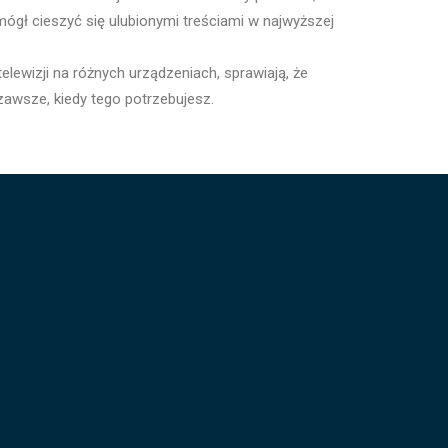
mógł cieszyć się ulubionymi treściami w najwyższej
lewizji na różnych urządzeniach, sprawiają, że
zawsze, kiedy tego potrzebujesz.