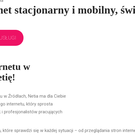
ła
et stacjonarny i mobilny, świ
USŁUGI
rnetu w
tię!
 w Źródłach, Netia ma dla Ciebie
o internetu, który sprosta
 profesjonalistów pracujących
, które sprawdzi się w każdej sytuacji – od przeglądania stron inter