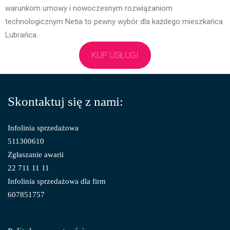
warunkom umowy i nowoczesnym rozwiązaniom
technologicznym Netia to pewny wybór dla każdego mieszkańca
Lubrańca.
KUP USŁUGI
Skontaktuj się z nami:
Infolinia sprzedażowa
511300610
Zgłaszanie awarii
22 711 11 11
Infolinia sprzedażowa dla firm
607851757