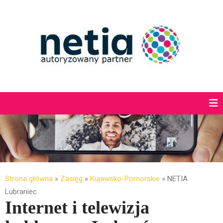
Strona główna
»
Zasięg
»
Kujawsko-Pomorskie
»
NETIA
Lubraniec
Internet i telewizja