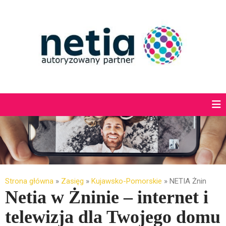
Strona główna
»
Zasięg
»
Kujawsko-Pomorskie
»
NETIA Żnin
Netia w Żninie – internet i
telewizja dla Twojego domu