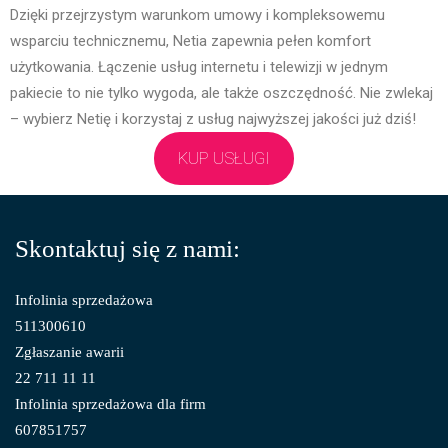
Dzięki przejrzystym warunkom umowy i kompleksowemu
wsparciu technicznemu, Netia zapewnia pełen komfort
użytkowania. Łączenie usług internetu i telewizji w jednym
pakiecie to nie tylko wygoda, ale także oszczędność. Nie zwlekaj
– wybierz Netię i korzystaj z usług najwyższej jakości już dziś!
KUP USŁUGI
Skontaktuj się z nami:
Infolinia sprzedażowa
511300610
Zgłaszanie awarii
22 711 11 11
Infolinia sprzedażowa dla firm
607851757