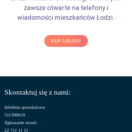
zawsze otwarte na telefony i
wiadomości mieszkańców Łodzi.
KUP USŁUGI
Skontaktuj się z nami:
Infolinia sprzedażowa
511300610
Zgłaszanie awarii
22 711 11 11