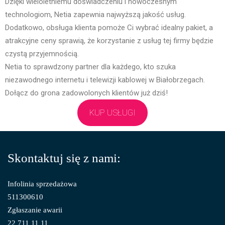
Dzięki wieloletniemu doświadczeniu i nowoczesnym
technologiom, Netia zapewnia najwyższą jakość usług.
Dodatkowo, obsługa klienta pomoże Ci wybrać idealny pakiet, a
atrakcyjne ceny sprawią, że korzystanie z usług tej firmy będzie
czystą przyjemnością.
Netia to sprawdzony partner dla każdego, kto szuka
niezawodnego internetu i telewizji kablowej w Białobrzegach.
Dołącz do grona zadowolonych klientów już dziś!
KUP USŁUGI
Skontaktuj się z nami:
Infolinia sprzedażowa
511300610
Zgłaszanie awarii
22 711 11 11