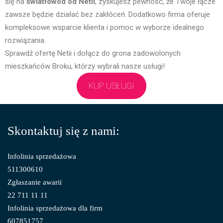
się na
światłowód od Netii
, zyskujesz pewność, że Twoje łącze
zawsze będzie działać bez zakłóceń. Dodatkowo firma oferuje
kompleksowe wsparcie klienta i pomoc w wyborze idealnego
rozwiązania.
Sprawdź ofertę Netii i dołącz do grona zadowolonych
mieszkańców Broku, którzy wybrali nasze usługi!
KUP USŁUGI
Skontaktuj się z nami:
Infolinia sprzedażowa
511300610
Zgłaszanie awarii
22 711 11 11
Infolinia sprzedażowa dla firm
607851757