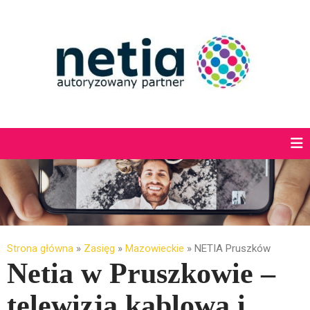
Strona główna
»
Zasięg
»
Mazowieckie
»
NETIA Pruszków
Netia w Pruszkowie –
telewizja kablowa i