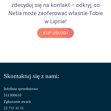
zdecyduj się na kontakt – odkryj, co
Netia może zaoferować właśnie Tobie
w Lipnie!
KUP USŁUGI
Skontaktuj się z nami:
Infolinia sprzedażowa
511300610
Zgłaszanie awarii
22 711 11 11