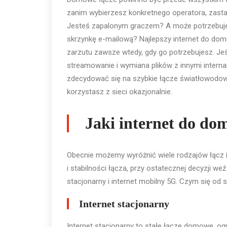
zanim wybierzesz konkretnego operatora, zasta
Jesteś zapalonym graczem? A może potrzebujesz
skrzynkę e-mailową? Najlepszy internet do do
zarzutu zawsze wtedy, gdy go potrzebujesz. Je
streamowanie i wymiana plików z innymi interna
zdecydować się na szybkie łącze światłowodowe
korzystasz z sieci okazjonalnie.
Jaki internet do dom
Obecnie możemy wyróżnić wiele rodzajów łącz in
i stabilności łącza, przy ostatecznej decyzji w
stacjonarny i internet mobilny 5G. Czym się od si
Internet stacjonarny
Internet stacjonarny to stałe łącze domowe, o