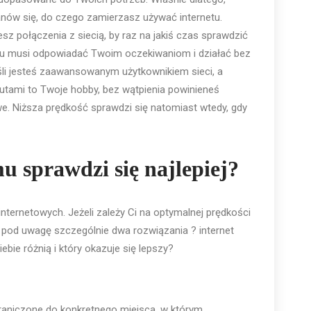
nów się, do czego zamierzasz używać internetu.
 połączenia z siecią, by raz na jakiś czas sprawdzić
mu musi odpowiadać Twoim oczekiwaniom i działać bez
śli jesteś zaawansowanym użytkownikiem sieci, a
utami to Twoje hobby, bez wątpienia powinieneś
. Niższa prędkość sprawdzi się natomiast wtedy, gdy
u sprawdzi się najlepiej?
ternetowych. Jeżeli zależy Ci na optymalnej prędkości
eź pod uwagę szczególnie dwa rozwiązania ? internet
ebie różnią i który okazuje się lepszy?
graniczone do konkretnego miejsca, w którym