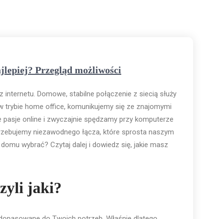
ajlepiej? Przegląd możliwości
internetu. Domowe, stabilne połączenie z siecią służy
w trybie home office, komunikujemy się ze znajomymi
 pasje online i zwyczajnie spędzamy przy komputerze
trzebujemy niezawodnego łącza, które sprosta naszym
 domu wybrać? Czytaj dalej i dowiedz się, jakie masz
zyli jaki?
opasowane do Twoich potrzeb. Właśnie dlatego,