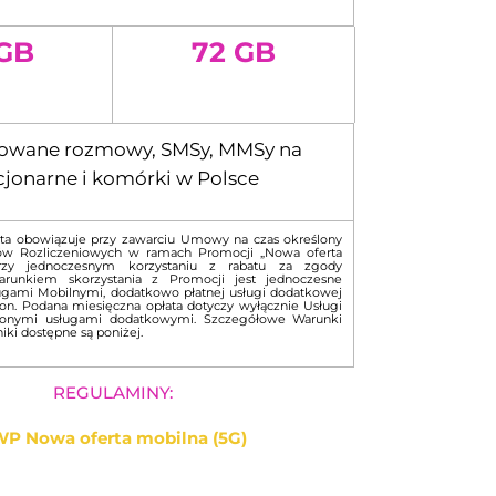
 GB
72 GB
towane rozmowy, SMSy, MMSy na
cjonarne i komórki w Polsce
ta obowiązuje przy zawarciu Umowy na czas określony
ów Rozliczeniowych w ramach Promocji „Nowa oferta
rzy jednoczesnym korzystaniu z rabatu za zgody
runkiem skorzystania z Promocji jest jednoczesne
gami Mobilnymi, dodatkowo płatnej usługi dodatkowej
on. Podana miesięczna opłata dotyczy wyłącznie Usługi
zonymi usługami dodatkowymi. Szczegółowe Warunki
iki dostępne są poniżej.
REGULAMINY:
P Nowa oferta mobilna (5G)